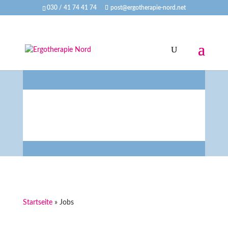
030 / 41 74 41 74
post@ergotherapie-nord.net
Unsere Stellenangebote
Startseite
»
Jobs