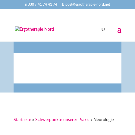
030 / 41 74 41 74
post@ergotherapie-nord.net
Ergotherapie in der Neurologie
Startseite
»
Schwerpunkte unserer Praxis
»
Neurologie